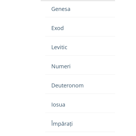
Genesa
Exod
Levitic
Numeri
Deuteronom
Iosua
Împărați