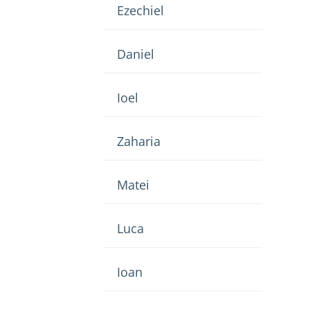
Ezechiel
Daniel
Ioel
Zaharia
Matei
Luca
Ioan