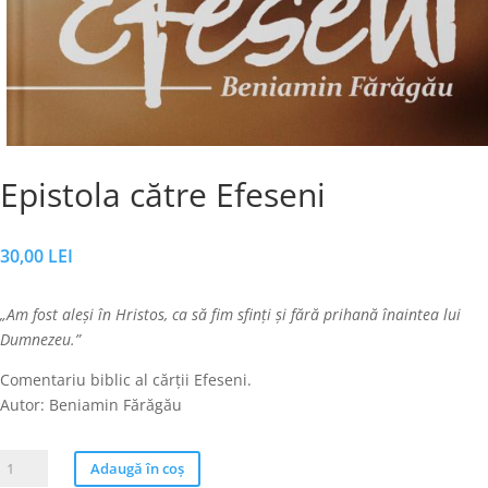
Epistola către Efeseni
30,00
LEI
„Am fost aleși în Hristos, ca să fim sfinți și fără prihană înaintea lui
Dumnezeu.”
Comentariu biblic al cărții Efeseni.
Autor: Beniamin Fărăgău
Cantitate
Adaugă în coș
Epistola