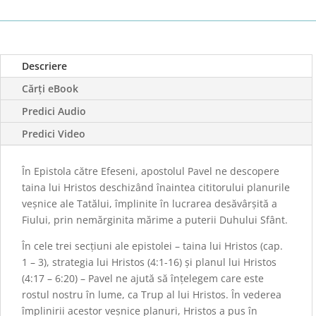
către
Efeseni
Descriere
Cărți eBook
Predici Audio
Predici Video
În Epistola către Efeseni, apostolul Pavel ne descopere
taina lui Hristos deschizând înaintea cititorului planurile
veșnice ale Tatălui, împlinite în lucrarea desăvârșită a
Fiului, prin nemărginita mărime a puterii Duhului Sfânt.
În cele trei secțiuni ale epistolei – taina lui Hristos (cap.
1 – 3), strategia lui Hristos (4:1-16) şi planul lui Hristos
(4:17 – 6:20) – Pavel ne ajută să înțelegem care este
rostul nostru în lume, ca Trup al lui Hristos. În vederea
împlinirii acestor veșnice planuri, Hristos a pus în