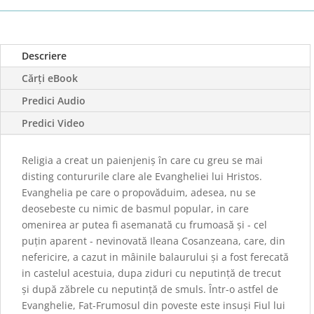
Descriere
Cărți eBook
Predici Audio
Predici Video
Religia a creat un paienjeniș în care cu greu se mai
disting contururile clare ale Evangheliei lui Hristos.
Evanghelia pe care o propovăduim, adesea, nu se
deosebeste cu nimic de basmul popular, in care
omenirea ar putea fi asemanată cu frumoasă și - cel
puțin aparent - nevinovată Ileana Cosanzeana, care, din
nefericire, a cazut in mâinile balaurului și a fost ferecată
in castelul acestuia, dupa ziduri cu neputință de trecut
și după zăbrele cu neputință de smuls. Într-o astfel de
Evanghelie, Fat-Frumosul din poveste este insuși Fiul lui