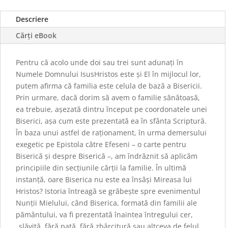
Descriere
Cărți eBook
Pentru că acolo unde doi sau trei sunt adunați în
Numele Domnului IsusHristos este și El în mijlocul lor,
putem afirma că familia este celula de bază a Bisericii.
Prin urmare, dacă dorim să avem o familie sănătoasă,
ea trebuie, așezată dintru început pe coordonatele unei
Biserici, așa cum este prezentată ea în sfânta Scriptură.
În baza unui astfel de raționament, în urma demersului
exegetic pe Epistola către Efeseni – o carte pentru
Biserică și despre Biserică –, am îndrăznit să aplicăm
principiile din secțiunile cărții la familie. În ultimă
instanță, oare Biserica nu este ea însăși Mireasa lui
Hristos? Istoria întreagă se grăbește spre evenimentul
Nunții Mielului, când Biserica, formată din familii ale
pământului, va fi prezentată înaintea întregului cer,
„slăvită, fără pată, fără zbârcitură sau altceva de felul