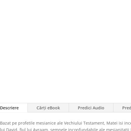
Descriere
Cărți eBook
Predici Audio
Pred
Bazat pe profetile mesianice ale Vechiului Testament, Matei isi inc
lui David, fiul lui Avraam, semnele inconfundabile ale mesianitatii 