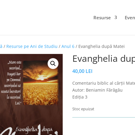
Resurse
Eve
să
/
Resurse pe Ani de Studiu
/
Anul 6
/ Evanghelia după Matei
Evanghelia du
40,00
LEI
Comentariu biblic al cărții Mate
Autor: Beniamin Fărăgău
Ediția 3
Stoc epuizat