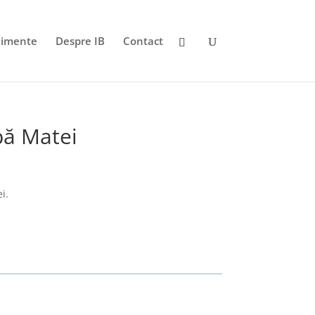
nimente
Despre IB
Contact
pă Matei
i.