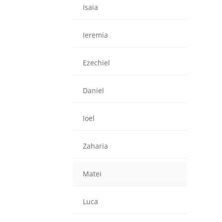
Isaia
Ieremia
Ezechiel
Daniel
Ioel
Zaharia
Matei
Luca